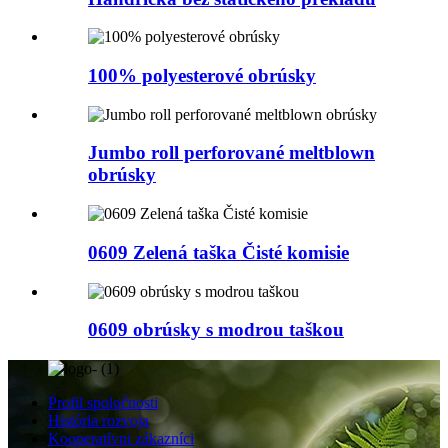
100% polyesterové obrúsky
Jumbo roll perforované meltblown
obrúsky
0609 Zelená taška Čisté komisie
0609 obrúsky s modrou taškou
Profil spoločnosti
História rozvoja
Kooperatívni zákazníci