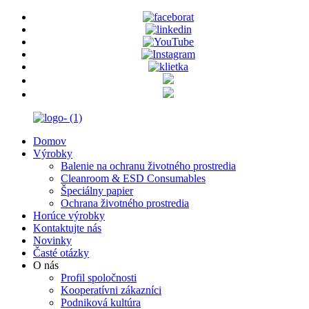
Domov
Výrobky
Balenie na ochranu životného prostredia
Cleanroom & ESD Consumables
Špeciálny papier
Ochrana životného prostredia
Horúce výrobky
Kontaktujte nás
Novinky
Časté otázky
O nás
Profil spoločnosti
Kooperatívni zákazníci
Podniková kultúra