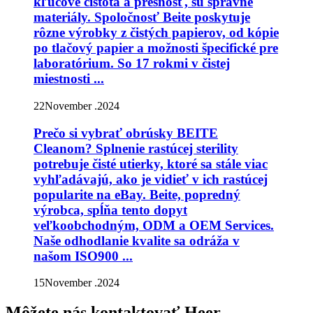
kľúčové čistota a presnosť, sú správne
materiály. Spoločnosť Beite poskytuje
rôzne výrobky z čistých papierov, od kópie
po tlačový papier a možnosti špecifické pre
laboratórium. So 17 rokmi v čistej
miestnosti ...
22
November .2024
Prečo si vybrať obrúsky BEITE
Cleanom? Splnenie rastúcej sterility
potrebuje čisté utierky, ktoré sa stále viac
vyhľadávajú, ako je vidieť v ich rastúcej
popularite na eBay. Beite, popredný
výrobca, spĺňa tento dopyt
veľkoobchodným, ODM a OEM Services.
Naše odhodlanie kvalite sa odráža v
našom ISO900 ...
15
November .2024
Môžete nás kontaktovať Heer