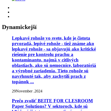
Dynamickejší
Lepkavé rohože vo svete, kde je čistota
prvoradá, lepivé rohože - tiež známe ako
lepkavé rohože - sa objavujú ako kritické
riešenie pre kontrolu prachu a
kontaminantu, najmä v citlivých
oblastiach, ako sú nemocnice, laboratóriá
a výrobné zariadenia. Tieto rohože sú
navrhnuté tak, aby zachytili prach z
topánok ...
29
November .2024
Prečo zvoliť BEITE FOR CLESROOM
Paper Solutions? V sektoroch, kde sú