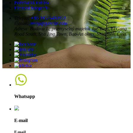
Podniková kultúra
Firemná fotografia
Telefón:
+86 18576483959
E-mail:
amay@gdbeite.com
Adresa:
Budova 1., priemyselný majetok Jue Yuan, Li Gang
Road South, Sha Jing Town, Bao-An okres, Shenzhen, Čína.
Whatsapp
E-mail
E-mail